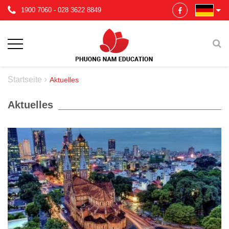
1900 7060
-
028 3622 8849
Startseite
Aktuelles
Aktuelles