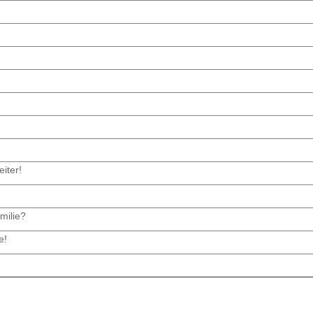
iter!
milie?
e!