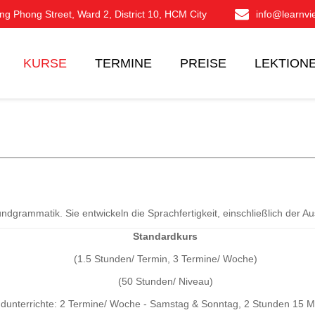
g Phong Street, Ward 2, District 10, HCM City
info@learnv
KURSE
TERMINE
PREISE
LEKTION
dgrammatik. Sie entwickeln die Sprachfertigkeit, einschließlich der Au
Standardkurs
(1.5 Stunden/ Termin, 3 Termine/ Woche)
(50 Stunden/ Niveau)
unterrichte: 2 Termine/ Woche - Samstag & Sonntag, 2 Stunden 15 M