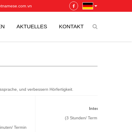
ietnamese.com.vn
EN
AKTUELLES
KONTAKT
ssprache, und verbessern Hörfertigkeit.
Intensivkurs
(3 Stunden/ Termin, 3 Termine/ Wo
inuten/ Termin